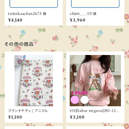
twinskaachan2673 様
chiiiii___05 様
¥4,140
¥3,960
その他の商品
ブランチテディ / アニマル
101【babar mignon】80-120c
m《ご予約／３月下旬お届け》
¥1,100
¥3,100