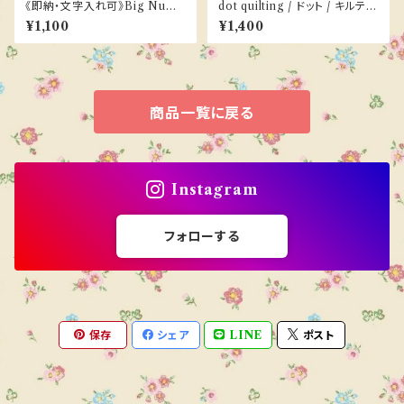
《即納・文字入れ可》Big Numb
dot quilting / ドット / キルティ
er balloon（１color）
ング
¥1,100
¥1,400
商品一覧に戻る
Instagram
フォローする
保存
シェア
LINE
ポスト