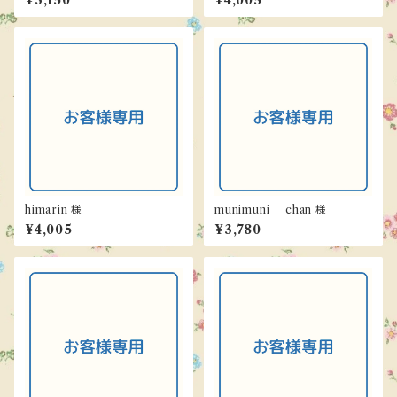
¥3,150
¥4,005
himarin 様
munimuni__chan 様
¥4,005
¥3,780