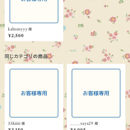
kahomyyy 様
¥2,500
同じカテゴリの商品
33kiiiii 様
____saya29 様