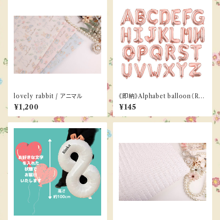
lovely rabbit / アニマル
《即納》Alphabet balloon（Ro
se GOLD）
¥1,200
¥145