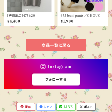
【専用出品】473620
675 boni pants／CHOUCH
OU SHASHA 90-130cm《ご
¥4,400
¥1,900
予約／９月下旬お届け》
商品一覧に戻る
Instagram
フォローする
保存
シェア
LINE
ポスト