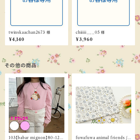
twinskaachan2673 様
chiiiii___05 様
¥4,140
¥3,960
その他の商品
103【babar mignon】80-120
fuwafuwa animal friends /