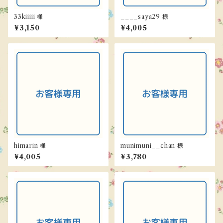
33kiiiii 様
____saya29 様
¥3,150
¥4,005
himarin 様
munimuni__chan 様
¥4,005
¥3,780