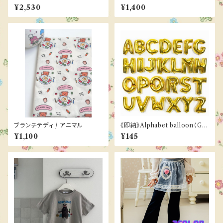
cm《ご予約／３月下旬お届け》
アニマル
¥2,530
¥1,400
ブランチテディ / アニマル
《即納》Alphabet balloon（GO
LD）
¥1,100
¥145