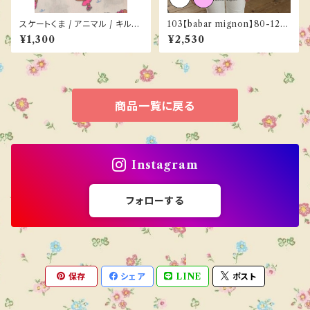
スケートくま / アニマル / キルテ
103【babar mignon】80-120
ィング
cm《ご予約／３月下旬お届け》
¥1,300
¥2,530
商品一覧に戻る
Instagram
フォローする
保存
シェア
LINE
ポスト