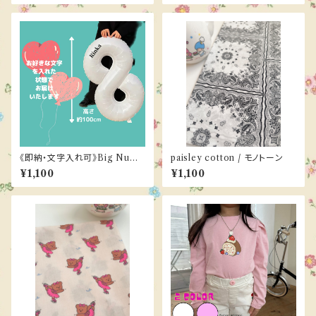
《即納・文字入れ可》Big Numb
paisley cotton / モノトーン
er balloon（１color）
¥1,100
¥1,100