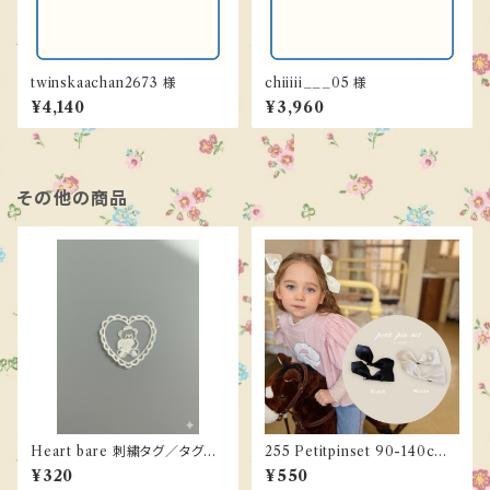
twinskaachan2673 様
chiiiii___05 様
¥4,140
¥3,960
その他の商品
Heart bare 刺繍タグ／タグ／
255 Petitpinset 90-140cm
アニマル／ハート
《ご予約／３月下旬お届け》
¥320
¥550