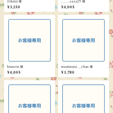
33kiiiii 様
____saya29 様
¥3,150
¥4,005
himarin 様
munimuni__chan 様
¥4,005
¥3,780