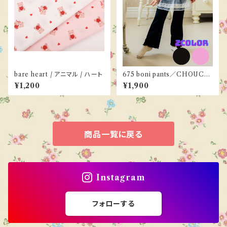
bare heart / アニマル / ハート
675 boni pants／CHOUCH
OU SHASHA 90-130cm《ご
¥1,200
¥1,900
予約／９月下旬お届け》
商品一覧に戻る
Instagram
フォローする