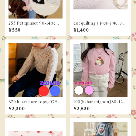
255 Petitpinset 90-140cm
dot quilting / ドット / キルティ
《ご予約／３月下旬お届け》
ング
¥550
¥1,400
670 heart bare tops／CHO
103【babar mignon】80-120
UCHOU SHASHA 90-130c
cm《ご予約／３月下旬お届け》
¥2,300
¥2,530
m《ご予約／９月下旬お届け》