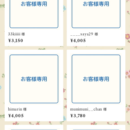
33kiiiii 様
____saya29 様
¥3,150
¥4,005
himarin 様
munimuni__chan 様
¥4,005
¥3,780