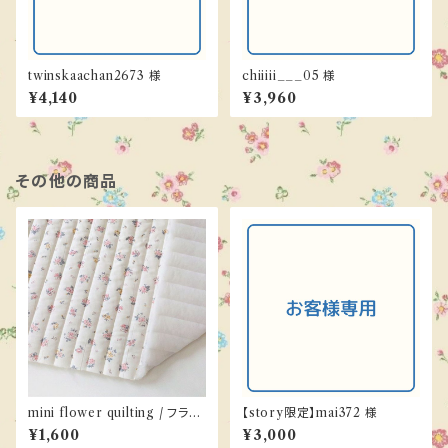
twinskaachan2673 様
chiiiii___05 様
¥4,140
¥3,960
その他の商品
mini flower quilting / フラワ
【story限定】mai372 様
ー / キルティング
¥1,600
¥3,000