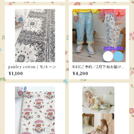
paisley cotton / モノトーン
841《ご予約／2月下旬お届け》
poteau pants ／BONNE 87-
¥1,100
¥4,200
124cm