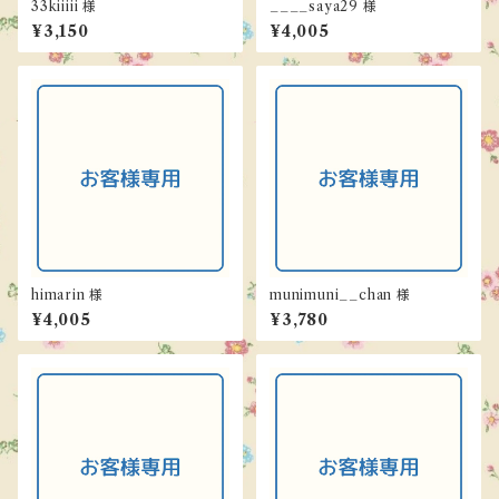
33kiiiii 様
____saya29 様
¥3,150
¥4,005
himarin 様
munimuni__chan 様
¥4,005
¥3,780