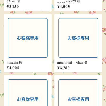
33kiiiii 様
____saya29 様
¥3,150
¥4,005
himarin 様
munimuni__chan 様
¥4,005
¥3,780