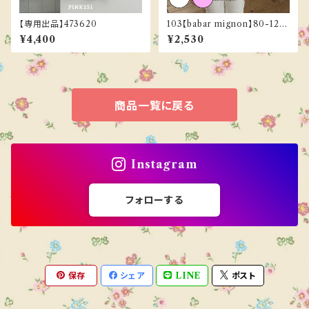
【専用出品】473620
103【babar mignon】80-120
cm《ご予約／３月下旬お届け》
¥4,400
¥2,530
商品一覧に戻る
Instagram
フォローする
保存
シェア
LINE
ポスト