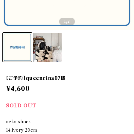
1
/2
【ご予約】queenrina07様
¥4,600
SOLD OUT
neko shoes
14.ivory 20cm