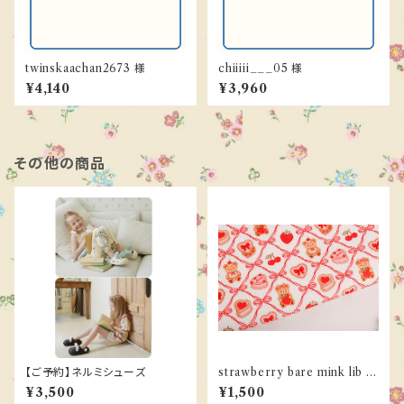
twinskaachan2673 様
chiiiii___05 様
¥4,140
¥3,960
その他の商品
【ご予約】ネルミシューズ
strawberry bare mink lib /
アニマル / リブ
¥3,500
¥1,500