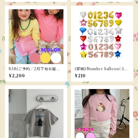
838《ご予約／2月下旬お届け》
《即納》Number balloon（３co
nana tee ／BONNE 87-124
lor）
¥2,200
¥210
cm