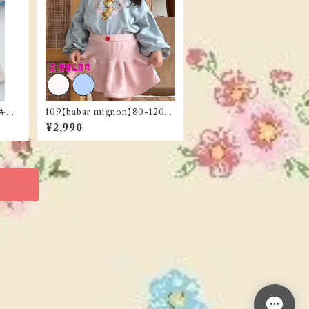
 キル
109【babar mignon】80-120c
m《ご予約／３月下旬お届け》
¥2,990