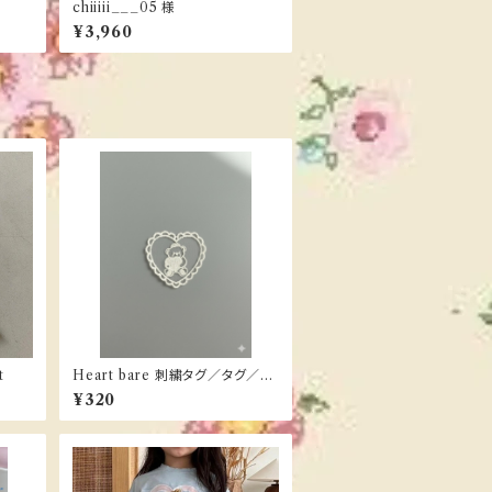
chiiiii___05 様
¥3,960
t
Heart bare 刺繍タグ／タグ／ア
ニマル／ハート
¥320