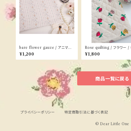
bare flower gauze / アニマル /
Rose quilting / フラワー /
ガーゼ
ティング
¥1,200
¥1,800
商品一覧に戻る
プライバシーポリシー
特定商取引法に基づく表記
© Dear Little One