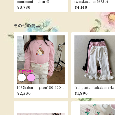
munimuni__chan 様
twinskaachan2673 様
¥3,780
¥4,140
その他の商品
103【babar mignon】80-120c
frill pants／salada marke
m《ご予約／３月下旬お届け》
¥2,530
¥1,890