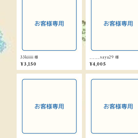
33kiiiii 様
____saya29 様
¥3,150
¥4,005