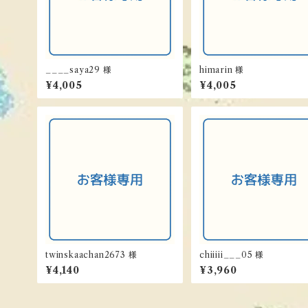
____saya29 様
himarin 様
¥4,005
¥4,005
twinskaachan2673 様
chiiiii___05 様
¥4,140
¥3,960