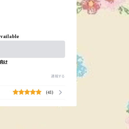
available
向け
通報する
(41)