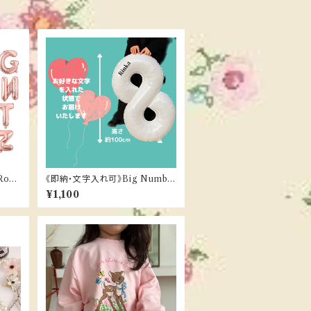
Rose
《即納・文字入れ可》Big Numbe
r balloon（１color）
¥1,100