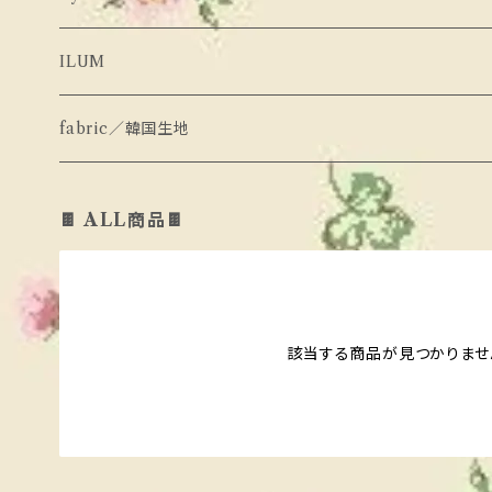
peach peach
せっとあっぷ
hans
ぼとむす
ILUM
Pleanee Aterlier
ろんぱーす
pink151
せっとあっぷ
fabric／韓国生地
momo ann
しゅーず
aiai
その他あいてむ
🍫 ALL商品🍫
hans
その他あいてむ
KIDDLY
Oyako de Nail
pink151
urban rabbit
urban rabbit
bonaloi
該当する商品が見つかりませ
yellow factory
bananaj
bonaloi
butter cup