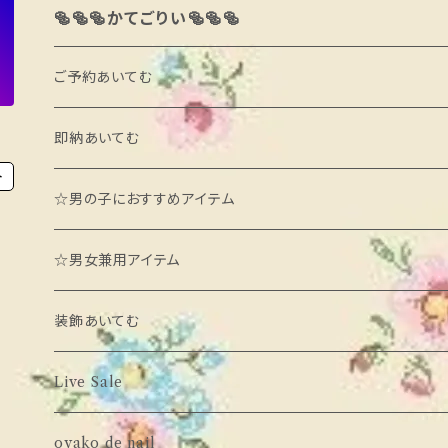
🥯🥯🥯かてごりい🥯🥯🥯
ご予約あいてむ
ブランド別
即納あいてむ
ト
minimal
カテゴリ別
ブランド別
☆男の子におすすめアイテム
daily bebe
あうたー
neneru
カテゴリ別
☆男女兼用アイテム
neko
とっぷす
poisson
あうたー
装飾あいてむ
milk powder
ぼとむす
momo ann
とっぷす
ばるーん
Live Sale
Babar mignon
わんぴーす
LIND
わんぴーす
oyako de nail