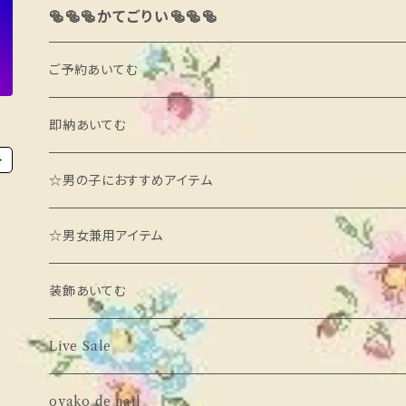
🥯🥯🥯かてごりい🥯🥯🥯
ご予約あいてむ
ブランド別
即納あいてむ
ト
minimal
カテゴリ別
ブランド別
☆男の子におすすめアイテム
daily bebe
あうたー
neneru
カテゴリ別
☆男女兼用アイテム
neko
とっぷす
poisson
あうたー
装飾あいてむ
milk powder
ぼとむす
momo ann
とっぷす
ばるーん
Live Sale
Babar mignon
わんぴーす
LIND
わんぴーす
oyako de nail