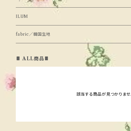
peach peach
せっとあっぷ
hans
ぼとむす
ILUM
Pleanee Aterlier
ろんぱーす
pink151
せっとあっぷ
fabric／韓国生地
momo ann
しゅーず
aiai
その他あいてむ
🍫 ALL商品🍫
hans
その他あいてむ
KIDDLY
Oyako de Nail
pink151
urban rabbit
urban rabbit
bonaloi
該当する商品が見つかりませ
yellow factory
bananaj
bonaloi
butter cup