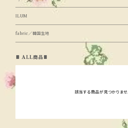
peach peach
せっとあっぷ
hans
ぼとむす
ILUM
Pleanee Aterlier
ろんぱーす
pink151
せっとあっぷ
fabric／韓国生地
momo ann
しゅーず
aiai
その他あいてむ
🍫 ALL商品🍫
hans
その他あいてむ
KIDDLY
Oyako de Nail
pink151
urban rabbit
urban rabbit
bonaloi
該当する商品が見つかりませ
yellow factory
bananaj
bonaloi
butter cup