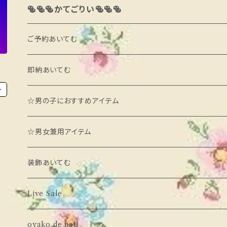
🥯🥯🥯かてごりい🥯🥯🥯
ご予約あいてむ
ブランド別
即納あいてむ
ト
minimal
カテゴリ別
ブランド別
☆男の子におすすめアイテム
daily bebe
あうたー
neneru
カテゴリ別
☆男女兼用アイテム
neko
とっぷす
poisson
あうたー
装飾あいてむ
milk powder
ぼとむす
momo ann
とっぷす
ばるーん
Live Sale
Babar mignon
わんぴーす
LIND
わんぴーす
oyako de nail