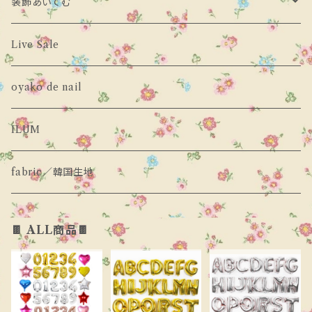
装飾あいてむ
milk powder
ぼとむす
momo ann
とっぷす
ばるーん
Live Sale
Babar mignon
わんぴーす
LIND
わんぴーす
oyako de nail
peach peach
せっとあっぷ
hans
ぼとむす
ILUM
Pleanee Aterlier
ろんぱーす
pink151
せっとあっぷ
fabric／韓国生地
momo ann
しゅーず
aiai
その他あいてむ
🍫 ALL商品🍫
hans
その他あいてむ
KIDDLY
Oyako de Nail
pink151
urban rabbit
urban rabbit