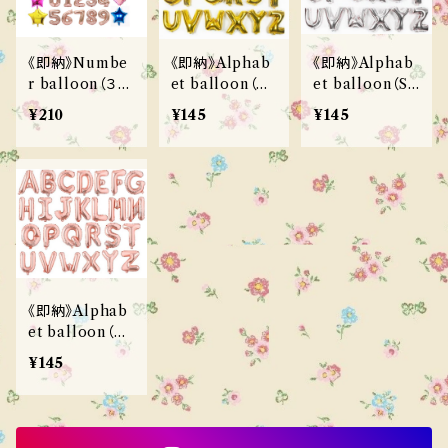
bonaloi
yellow factory
bananaj
《即納》Numbe
《即納》Alphab
《即納》Alphab
r balloon（３c
et balloon（G
et balloon（SI
olor）
OLD）
LVER）
bonaloi
¥210
¥145
¥145
butter cup
bananaj
babar mignon
raker
love plain
kikimora
chouchou shasha
《即納》Alphab
et balloon（Ro
Roa
puella FLO
se GOLD）
¥145
chouchou shasha
sera