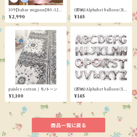
109【babar mignon】80-120
《即納》Alphabet balloon（Ro
cm《ご予約／３月下旬お届け》
se GOLD）
¥2,990
¥145
paisley cotton / モノトーン
《即納》Alphabet balloon（SIL
VER）
¥1,100
¥145
商品一覧に戻る