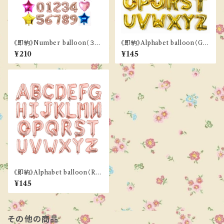
《即納》Number balloon（３co
《即納》Alphabet balloon（GO
lor）
LD）
¥210
¥145
《即納》Alphabet balloon（Ro
se GOLD）
¥145
その他の商品