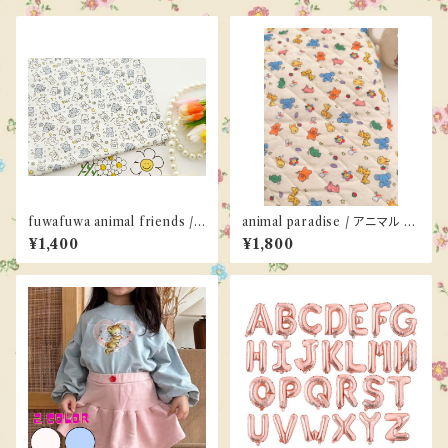
fuwafuwa animal friends /
animal paradise / アニマル /
アニマル
キルティング
¥1,400
¥1,800