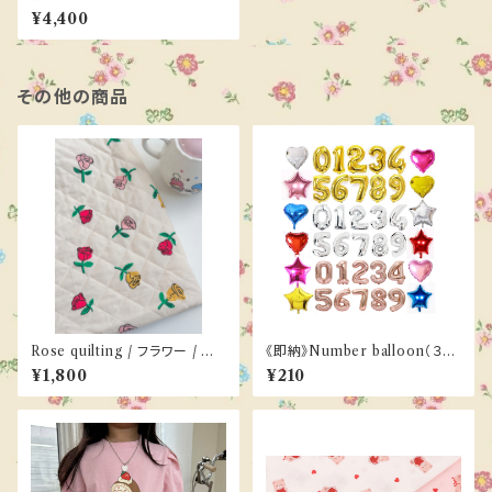
¥4,400
その他の商品
Rose quilting / フラワー / キ
《即納》Number balloon（３co
ルティング
lor）
¥1,800
¥210