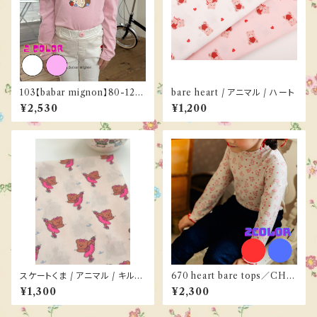
103【babar mignon】80-120
bare heart / アニマル / ハート
cm《ご予約／３月下旬お届け》
¥2,530
¥1,200
スケートくま / アニマル / キルテ
670 heart bare tops／CHO
ィング
UCHOU SHASHA 90-130c
¥1,300
¥2,300
m《ご予約／９月下旬お届け》