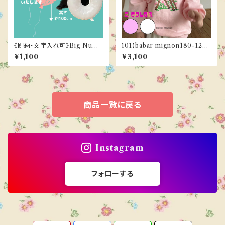
《即納・文字入れ可》Big Numb
101【babar mignon】80-120c
er balloon（１color）
m《ご予約／３月下旬お届け》
¥1,100
¥3,100
商品一覧に戻る
Instagram
フォローする