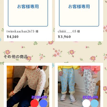
twinskaachan2673 様
chiiiii___05 様
¥4,140
¥3,960
その他の商品