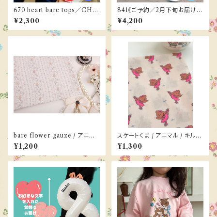
670 heart bare tops／CHO
841《ご予約／2月下旬お届け》
UCHOU SHASHA 90-130c
poteau pants ／BONNE 87-
¥2,300
¥4,200
m《ご予約／９月下旬お届け》
124cm
bare flower gauze / アニマ
スケートくま / アニマル / キルテ
ル / ガーゼ
ィング
¥1,200
¥1,300