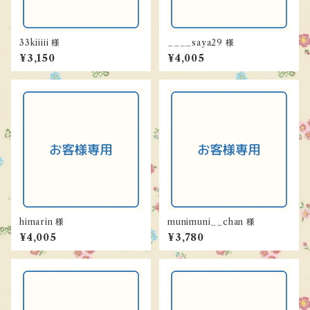
33kiiiii 様
____saya29 様
¥3,150
¥4,005
himarin 様
munimuni__chan 様
¥4,005
¥3,780